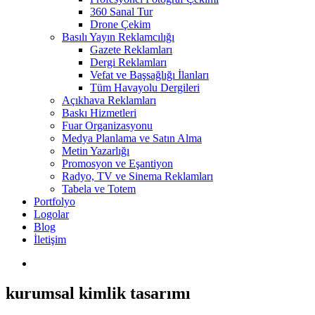
360 Sanal Tur
Drone Çekim
Basılı Yayın Reklamcılığı
Gazete Reklamları
Dergi Reklamları
Vefat ve Başsağlığı İlanları
Tüm Havayolu Dergileri
Açıkhava Reklamları
Baskı Hizmetleri
Fuar Organizasyonu
Medya Planlama ve Satın Alma
Metin Yazarlığı
Promosyon ve Eşantiyon
Radyo, TV ve Sinema Reklamları
Tabela ve Totem
Portfolyo
Logolar
Blog
İletişim
kurumsal kimlik tasarımı