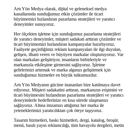
Artı Yön Medya olarak, dijital ve geleneksel medya
kanallarında sunduğumuz etkin çözümler ile ticari
büyümemizi hızlandıran pazarlama stratejileri ve yaratıcı
deneyimler sunuyoruz.
Her ölçekten işletme için sunduğumuz pazarlama stratejileri
ile yaratıcı deneyimler, müşteri sadakati arttıran çözümler ve
ticari büyümemizi hızlandıran kampanyalar hazırlıyoruz.
Faaliyete geçirdiğimiz reklam kampanyaları ile ilgi duyulan,
gelişen, ilham veren ve büyüyen markalar oluşturuyoruz. Var
olan markaları geliştiriyor, insanların birbirleriyle ve
markanızla etkileşime girmesini sağlıyoruz. İşletme
gelirlerinizi artırmak ve marka algınızı geliştirmek için
sunduğumuz hizmetler en büyük tutkumuzdur.
Artı Yön Medyanın gücüne inananları bize katılmaya davet
ediyoruz. Müşteri sadakatini arttıran, markanızın erişimini ve
ticari büyümesini hızlandıran pazarlama stratejileri ve yaratıcı
deneyimlerle hedeflerinize en kısa sürede ulaşmanızı
sağlıyoruz. Altına imzamızı attığımız her marka ile
yeteneklerimizi yaratıcılıktan çok öteye taşıyoruz.
Tasarım hizmetleri, baskı hizmetleri, dergi, katalog, broşür,
menü, basılı yayın reklamcılığı, tüm havayolu dergileri, metin