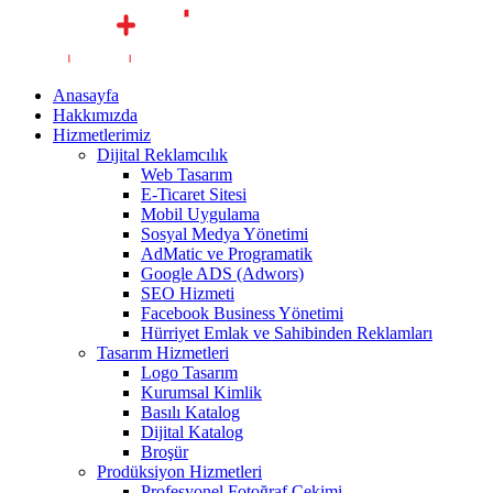
Anasayfa
Hakkımızda
Hizmetlerimiz
Dijital Reklamcılık
Web Tasarım
E-Ticaret Sitesi
Mobil Uygulama
Sosyal Medya Yönetimi
AdMatic ve Programatik
Google ADS (Adwors)
SEO Hizmeti
Facebook Business Yönetimi
Hürriyet Emlak ve Sahibinden Reklamları
Tasarım Hizmetleri
Logo Tasarım
Kurumsal Kimlik
Basılı Katalog
Dijital Katalog
Broşür
Prodüksiyon Hizmetleri
Profesyonel Fotoğraf Çekimi