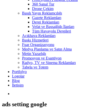
360 Sanal Tur
Drone Çekim
Basılı Yayın Reklamcılığı
Gazete Reklamları
Dergi Reklamları
Vefat ve Başsağlığı İlanları
Tüm Havayolu Dergileri
Açıkhava Reklamları
Baskı Hizmetleri
Fuar Organizasyonu
Medya Planlama ve Satın Alma
Metin Yazarlığı
Promosyon ve Eşantiyon
Radyo, TV ve Sinema Reklamları
Tabela ve Totem
Portfolyo
Logolar
Blog
İletişim
ads setting google