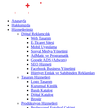
Anasayfa
Hakkımızda
Hizmetlerimiz
Dijital Reklamcılık
Web Tasarım
E-Ticaret Sitesi
Mobil Uygulama
Sosyal Medya Yönetimi
AdMatic ve Programatik
Google ADS (Adwors)
SEO Hizmeti
Facebook Business Yönetimi
Hürriyet Emlak ve Sahibinden Reklamları
Tasarım Hizmetleri
Logo Tasarım
Kurumsal Kimlik
Basılı Katalog
Dijital Katalog
Broşür
Prodüksiyon Hizmetleri
Profesyonel Fotoğraf Çekimi