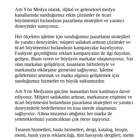
Artı Yön Medya olarak, dijital ve geleneksel medya
kanallarında sunduğumuz etkin çözümler ile ticari
büyümemizi hızlandıran pazarlama stratejileri ve yaratıcı
deneyimler sunuyoruz.
Her ölçekten işletme için sunduğumuz pazarlama stratejileri
ile yaratıcı deneyimler, müşteri sadakati arttıran çözümler ve
ticari büyümemizi hızlandıran kampanyalar hazırlıyoruz.
Faaliyete geçirdiğimiz reklam kampanyaları ile ilgi duyulan,
gelişen, ilham veren ve büyüyen markalar oluşturuyoruz. Var
olan markaları geliştiriyor, insanların birbirleriyle ve
markanızla etkileşime girmesini sağlıyoruz. İşletme
gelirlerinizi artırmak ve marka algınızı geliştirmek için
sunduğumuz hizmetler en büyük tutkumuzdur.
Artı Yön Medyanın gücüne inananları bize katılmaya davet
ediyoruz. Müşteri sadakatini arttıran, markanızın erişimini ve
ticari büyümesini hızlandıran pazarlama stratejileri ve yaratıcı
deneyimlerle hedeflerinize en kısa sürede ulaşmanızı
sağlıyoruz. Altına imzamızı attığımız her marka ile
yeteneklerimizi yaratıcılıktan çok öteye taşıyoruz.
Tasarım hizmetleri, baskı hizmetleri, dergi, katalog, broşür,
menü, basılı yayın reklamcılığı, tüm havayolu dergileri, metin